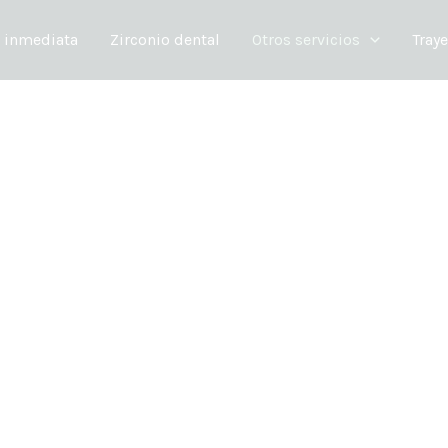
Instagram
Facebo
Goo
 inmediata
Zirconio dental
Otros servicios
Traye