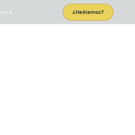
ok
gle
¿Hablamos?
ctoria